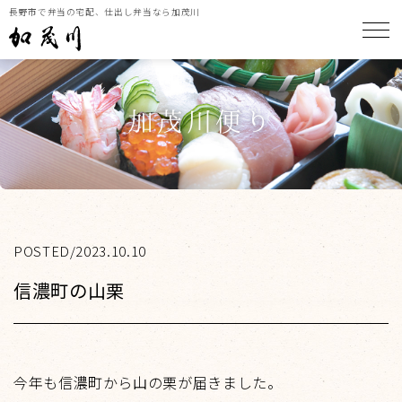
長野市で弁当の宅配、仕出し弁当なら加茂川
メ
加茂川便り
POSTED/2023.10.10
信濃町の山栗
今年も信濃町から山の栗が届きました。